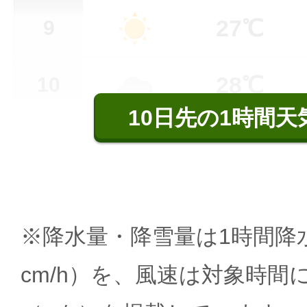
27℃
9
28℃
10
10日先の1時間天
※降水量・降雪量は1時間降水
cm/h）を、風速は対象時間