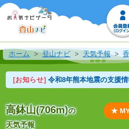
ホーム
登山ナビ
天気予報
[お知らせ]
令和8年熊本地震の支援
高鉢山(706m)
の
★ 
天気予報