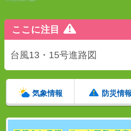
ここに注目
台風13・15号進路図
気象情報
防災情