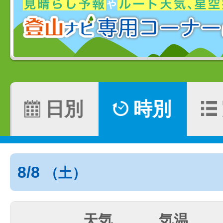
日別
時別
8/8
（土）
天気
気温