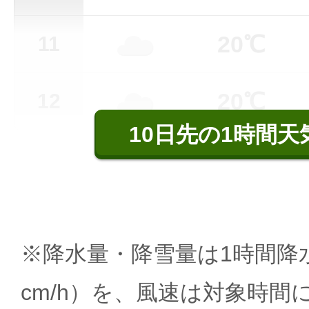
20℃
11
20℃
12
10日先の1時間天
※降水量・降雪量は1時間降水
cm/h）を、風速は対象時間