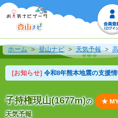
ホーム
登山ナビ
天気予報
[お知らせ]
令和8年熊本地震の支援
子持権現山(1677m)
の
★ 
天気予報