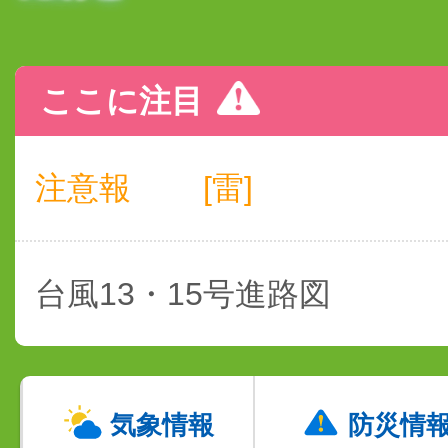
ここに注目
注意報
[雷]
台風13・15号進路図
気象情報
防災情