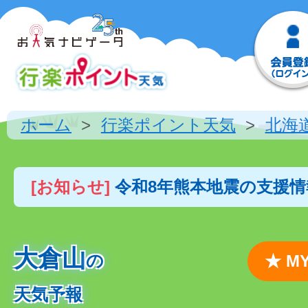
ホーム
行楽ポイント天気
北海
[お知らせ]
令和8年熊本地震の支援
大倉山
の
★ 
天気予報