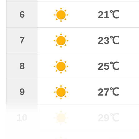
21℃
6
23℃
7
25℃
8
27℃
9
29℃
10