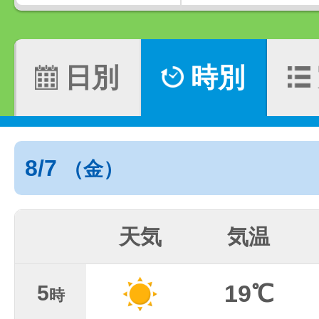
日別
時別
8/7
（金）
天気
気温
19℃
5
時