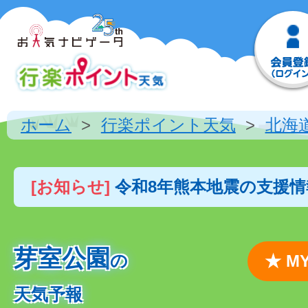
ホーム
行楽ポイント天気
北海
[お知らせ]
令和8年熊本地震の支援
芽室公園
の
★ 
天気予報