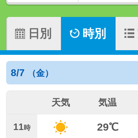
日別
時別
8/7
（金）
天気
気温
29℃
11
時