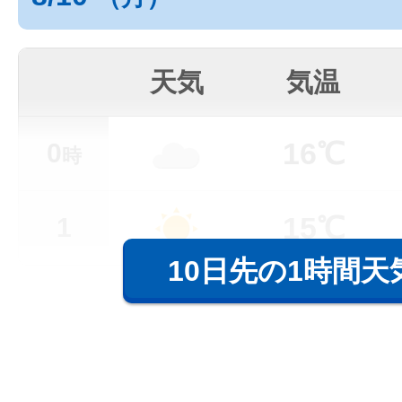
天気
気温
16℃
0
時
15℃
1
10日先の1時間天