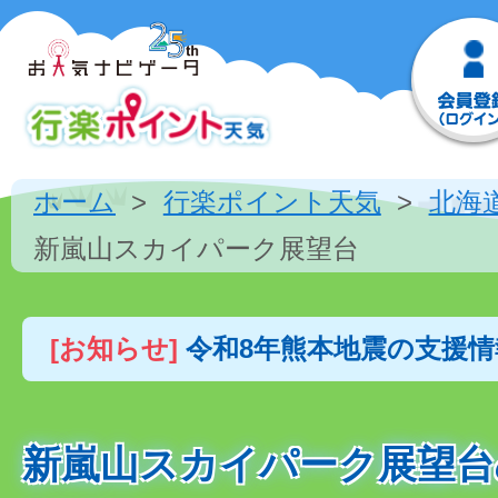
ホーム
行楽ポイント天気
北海
新嵐山スカイパーク展望台
[お知らせ]
令和8年熊本地震の支援
新嵐山スカイパーク展望台