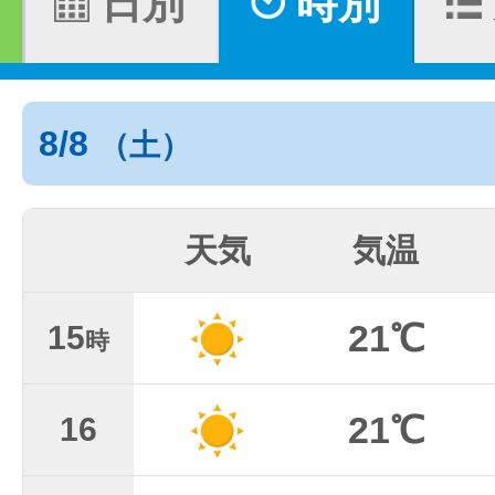
日別
時別
8/8
（土）
天気
気温
21℃
15
時
21℃
16