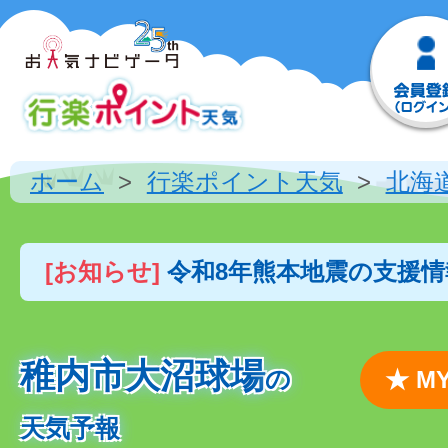
ホーム
行楽ポイント天気
北海
[お知らせ]
令和8年熊本地震の支援
稚内市大沼球場
の
★ 
天気予報