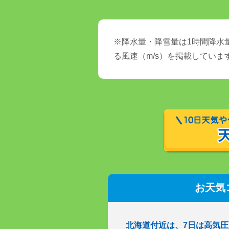
※降水量・降雪量は1時間降水量
る風速（m/s）を掲載していま
お天気
北海道付近は、7日は高気