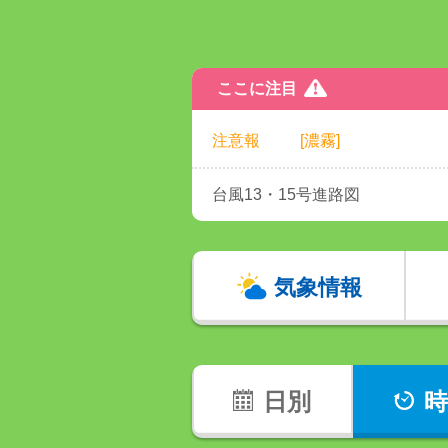
ここに注目
注意報
[濃霧]
台風13・15号進路図
気象情報
日別
時