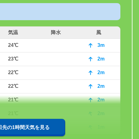
気温
降水
風
24℃
3m
23℃
2m
22℃
2m
22℃
2m
21℃
2m
21℃
2m
21℃
1m
0日先の1時間天気を見る