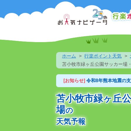
ホーム
行楽ポイント天気
苫小牧市緑ヶ丘公園サッカー場
[お知らせ]
令和8年熊本地震の
苫小牧市緑ヶ丘
場
の
天気予報