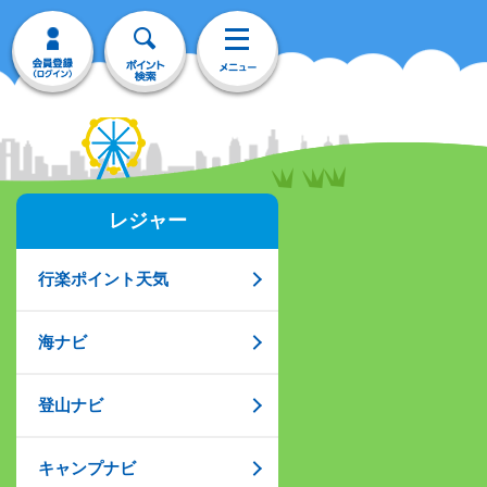
レジャー
行楽ポイント天気
海ナビ
登山ナビ
キャンプナビ