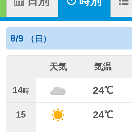
日別
時別
8/9
（日）
天気
気温
24℃
14
時
24℃
15