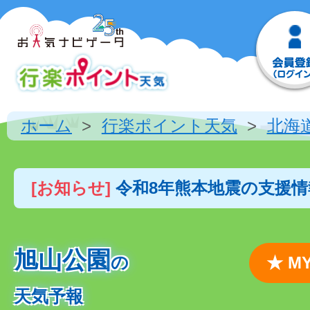
ホーム
行楽ポイント天気
北海
[お知らせ]
令和8年熊本地震の支援
旭山公園
の
★ 
天気予報