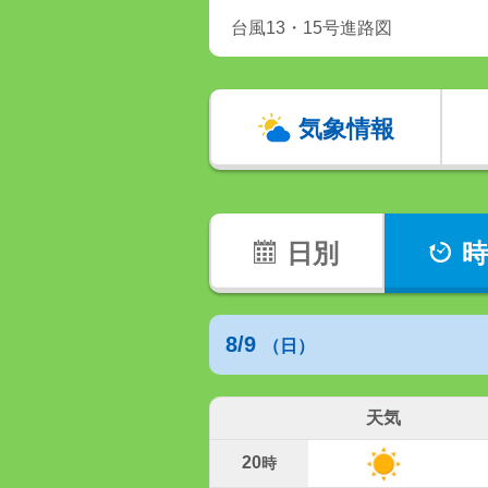
台風13・15号進路図
気象情報
日別
時
8/9
（日）
天気
20
時