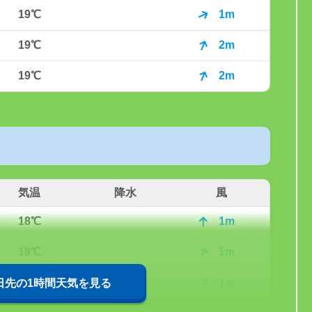
19℃
1m
19℃
2m
19℃
2m
気温
降水
風
18℃
1m
18℃
1m
18℃
1m
0日先の1時間天気を見る