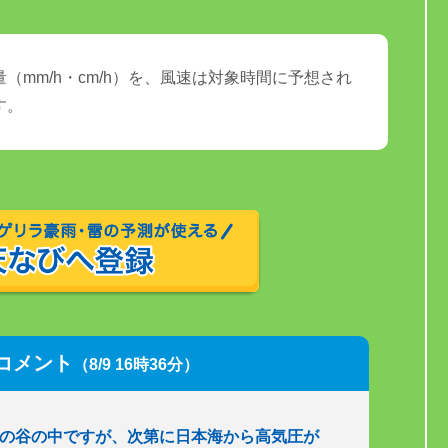
（mm/h・cm/h）を、風速は対象時間に予想され
す。
コメント
（8/9 16時36分）
圧の谷の中ですが、次第に日本海から高気圧が