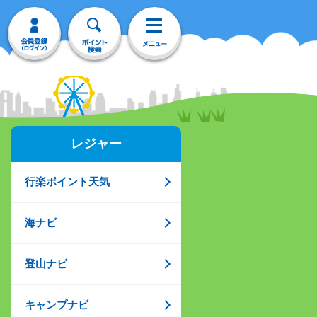
レジャー
行楽ポイント天気
海ナビ
登山ナビ
キャンプナビ