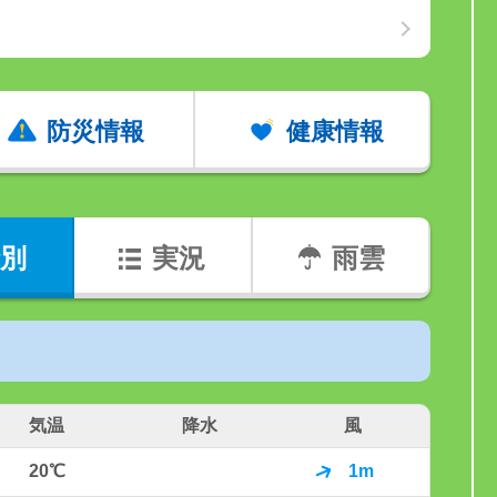
防災情報
健康情報
別
実況
雨雲
気温
降水
風
20℃
1m