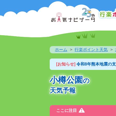
ホーム
行楽ポイント天気
[お知らせ]
令和8年熊本地震の
小樽公園
の
天気予報
ここに注目