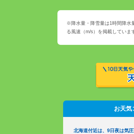
※降水量・降雪量は1時間降水量
る風速（m/s）を掲載していま
お天気
北海道付近は、9日夜は気