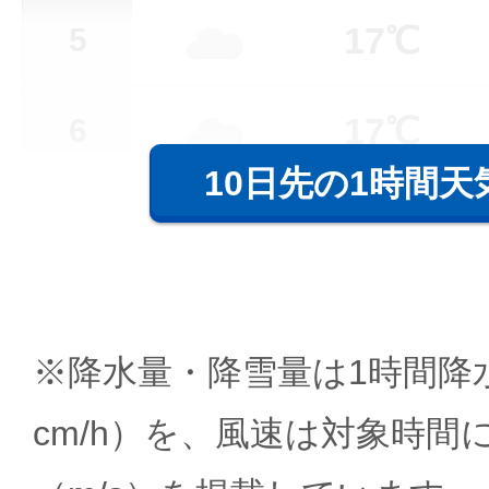
17℃
5
17℃
6
10日先の1時間天
※降水量・降雪量は1時間降水
cm/h）を、風速は対象時間