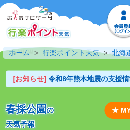
ホーム
行楽ポイント天気
北海
[お知らせ]
令和8年熊本地震の支援
春採公園
の
★ 
天気予報