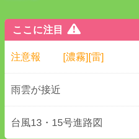
ここに注目
注意報
[濃霧][雷]
雨雲が接近
台風13・15号進路図