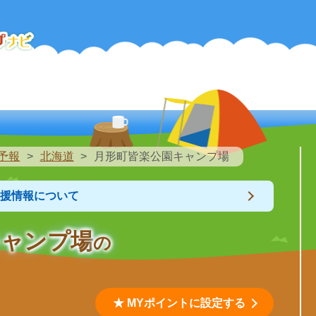
予報
北海道
月形町皆楽公園キャンプ場
支援情報について
キャンプ場
の
★ MYポイントに設定する