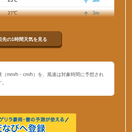
25℃
3m
27℃
3m
28℃
3m
29℃
3m
0日先の1時間天気を見る
（mm/h・cm/h）を、風速は対象時間に予想され
す。