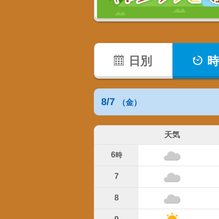
日別
時
8/7
（金）
天気
6
時
7
8