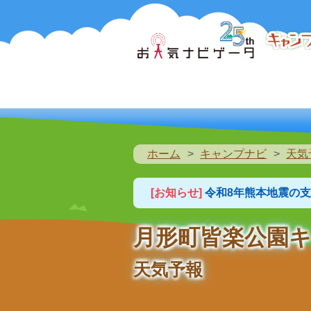
ホーム
キャンプナビ
天気
[お知らせ]
令和8年熊本地震の
月形町皆楽公園
天気予報