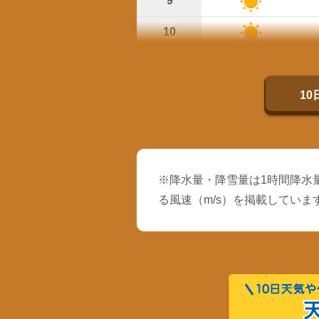
9
10
11
12
1
※降水量・降雪量は1時間降水量
る風速（m/s）を掲載していま