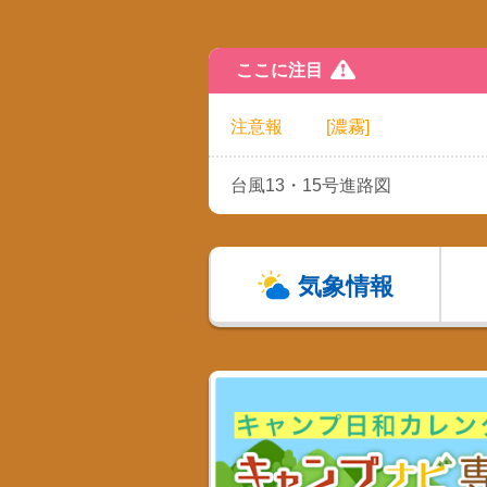
ここに注目
注意報
[濃霧]
台風13・15号進路図
気象情報