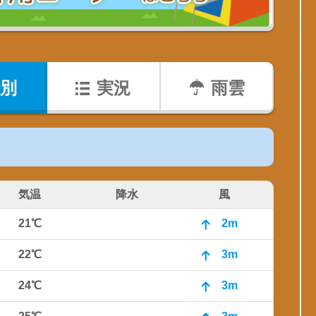
別
実況
雨雲
気温
降水
風
21℃
2m
22℃
3m
24℃
3m