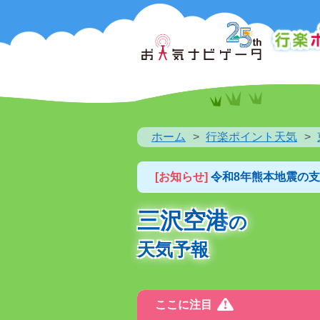
ホーム
行楽ポイント天気
[お知らせ]
令和8年熊本地震の
三沢空港
の
天気予報
ここに注目