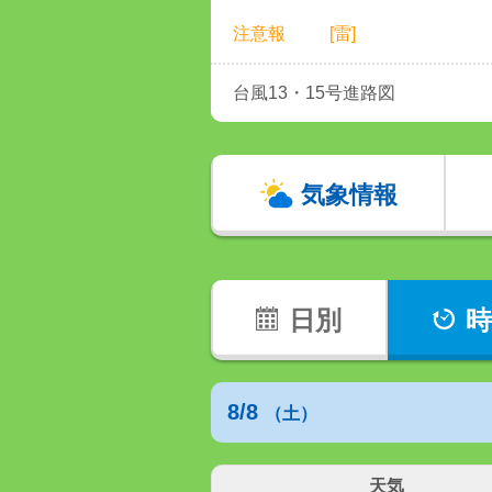
注意報
[雷]
台風13・15号進路図
気象情報
日別
時
8/8
（土）
天気