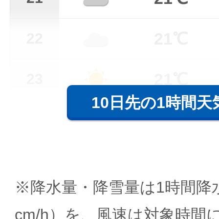
21℃
22
21℃
23
10日先の1時間天
※降水量・降雪量は1時間降水
cm/h）を、風速は対象時間