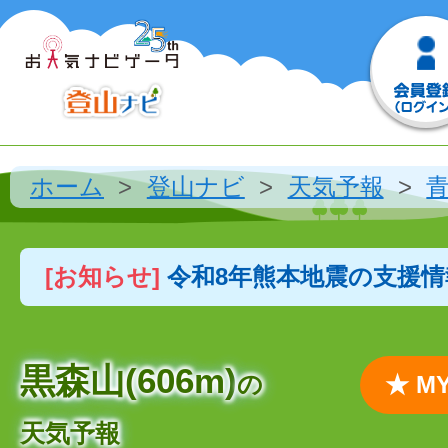
ホーム
登山ナビ
天気予報
[お知らせ]
令和8年熊本地震の支援
黒森山(606m)
の
★ 
天気予報