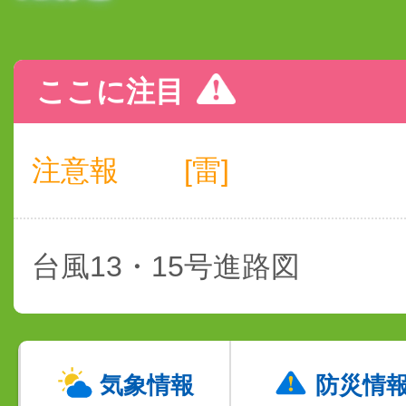
ここに注目
注意報
[雷]
台風13・15号進路図
気象情報
防災情