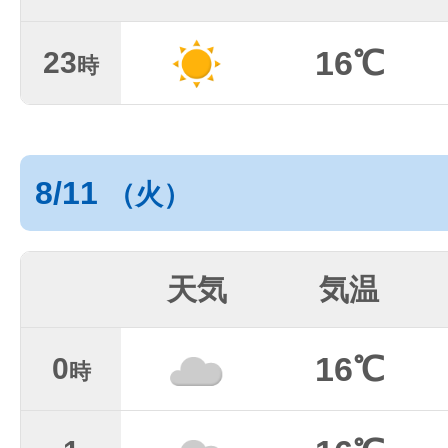
16℃
23
時
8/11
（火）
天気
気温
16℃
0
時