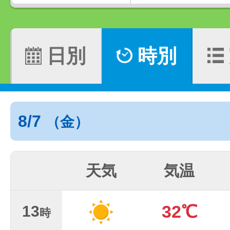
日別
時別
8/7
（金）
天気
気温
32℃
13
時