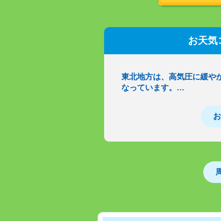
お天気
東北地方は、高気圧に緩や
なっています。…
お