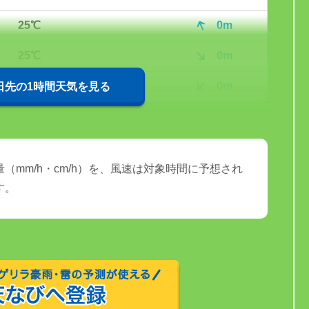
25℃
0m
25℃
0m
24℃
0m
0日先の1時間天気を見る
（mm/h・cm/h）を、風速は対象時間に予想され
す。