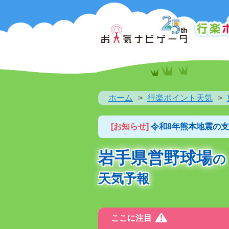
ホーム
行楽ポイント天気
[お知らせ]
令和8年熊本地震の
岩手県営野球場
の
天気予報
ここに注目