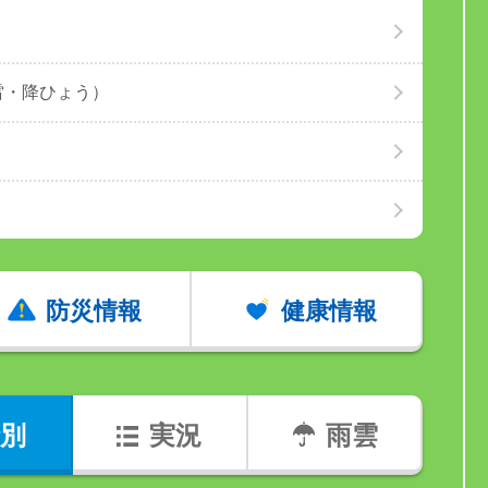
雷・降ひょう）
防災情報
健康情報
別
実況
雨雲