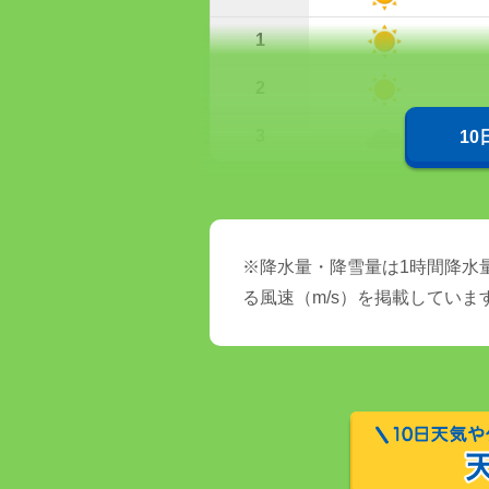
1
2
3
1
※降水量・降雪量は1時間降水量
る風速（m/s）を掲載していま