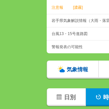
注意報
[濃霧]
岩手県気象解説情報（大雨・落
台風13・15号進路図
警報発表の可能性
気象情報
日別
時