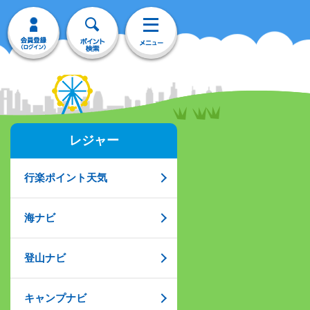
レジャー
行楽ポイント天気
海ナビ
登山ナビ
キャンプナビ