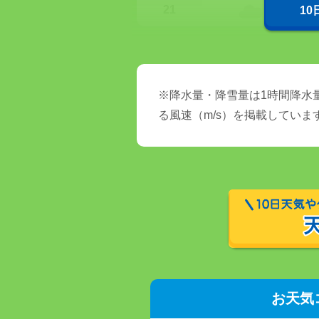
21
1
※降水量・降雪量は1時間降水量
る風速（m/s）を掲載していま
お天気