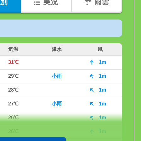
別
実況
雨雲
気温
降水
風
31℃
1m
29℃
小雨
1m
28℃
1m
27℃
小雨
1m
26℃
1m
26℃
1m