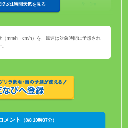
25℃
1m
0日先の1時間天気を見る
（mm/h・cm/h）を、風速は対象時間に予想され
す。
コメント
（8/8 10時37分）