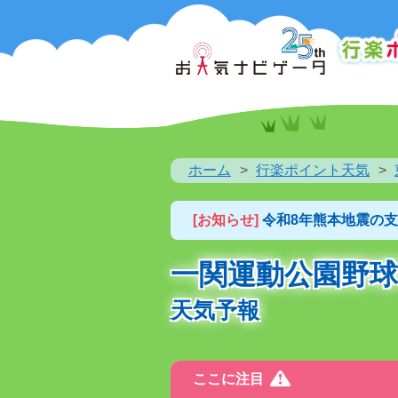
ホーム
行楽ポイント天気
[お知らせ]
令和8年熊本地震の
一関運動公園野球
天気予報
ここに注目