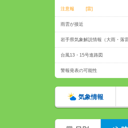
注意報
[雷]
雨雲が接近
岩手県気象解説情報（大雨・落
台風13・15号進路図
警報発表の可能性
気象情報