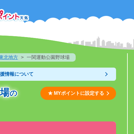
東北地方
一関運動公園野球場
支援情報について
場
の
★ MYポイントに設定する