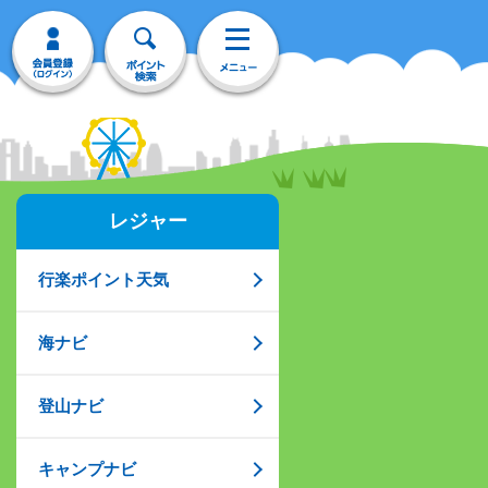
レジャー
行楽ポイント天気
海ナビ
登山ナビ
キャンプナビ