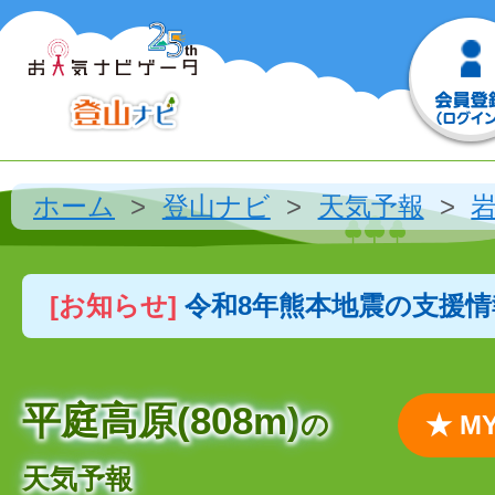
ホーム
登山ナビ
天気予報
[お知らせ]
令和8年熊本地震の支援
平庭高原(808m)
の
★ 
天気予報