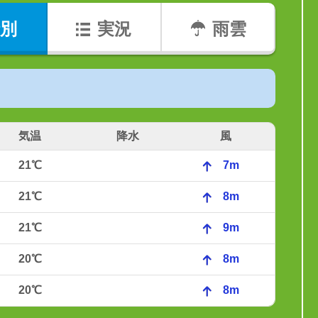
別
実況
雨雲
気温
降水
風
21℃
7m
21℃
8m
21℃
9m
20℃
8m
20℃
8m