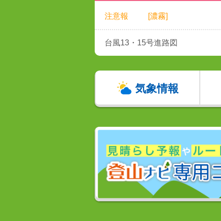
注意報
[濃霧]
台風13・15号進路図
気象情報