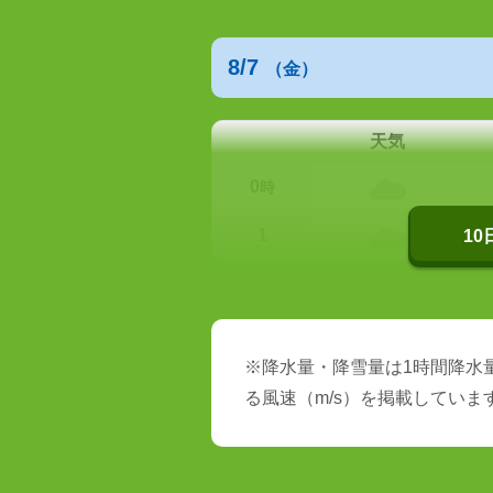
8/7
（金）
天気
0
時
1
1
※降水量・降雪量は1時間降水量
る風速（m/s）を掲載していま