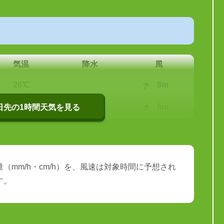
気温
降水
風
20℃
8m
20℃
8m
0日先の1時間天気を見る
（mm/h・cm/h）を、風速は対象時間に予想され
す。