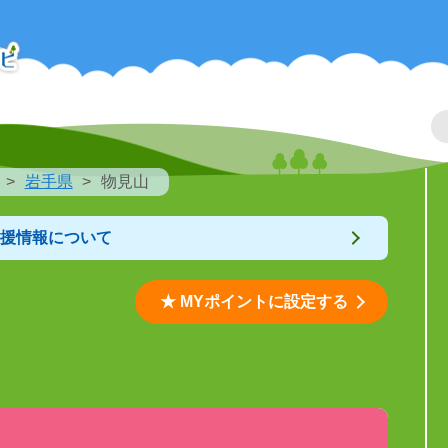
岩手県
物見山
支援情報について
★ MYポイントに設定する