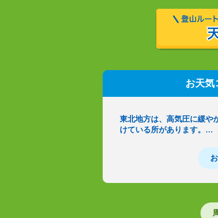
お天気
東北地方は、高気圧に緩や
けている所があります。…
お