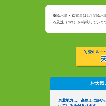
※降水量・降雪量は1時間降水量
る風速（m/s）を掲載していま
お天気
東北地方は、高気圧に緩や
けている所があります。…