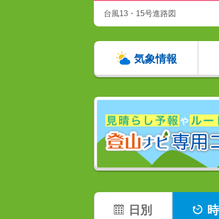
台風13・15号進路図
気象情報
日別
時