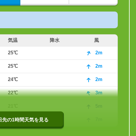
気温
降水
風
25℃
2m
25℃
2m
24℃
2m
22℃
3m
21℃
5m
20℃
7m
0日先の1時間天気を見る