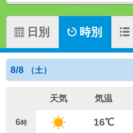
日別
時別
8/8
（土）
天気
気温
16℃
6
時