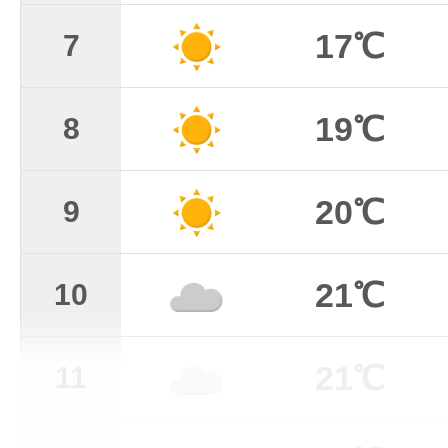
17℃
7
19℃
8
20℃
9
21℃
10
21℃
11