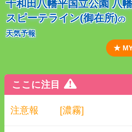
十和田八幡平国立公園 八幡
スピーテライン(御在所)
の
天気予報
★ 
ここに注目
注意報
[濃霧]