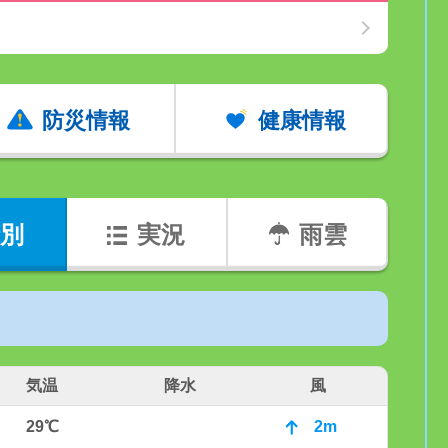
防災情報
健康情報
別
実況
雨雲
気温
降水
風
29℃
2m