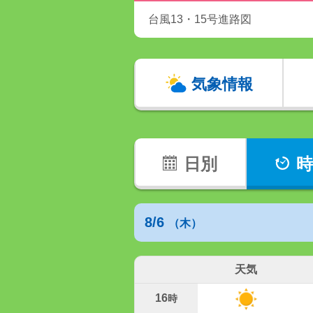
台風13・15号進路図
気象情報
日別
時
8/6
（木）
天気
16
時