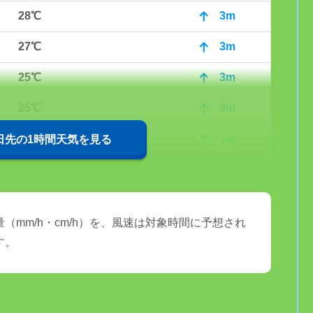
28℃
3m
27℃
3m
25℃
3m
25℃
3m
24℃
2m
0日先の1時間天気を見る
（mm/h・cm/h）を、風速は対象時間に予想され
す。