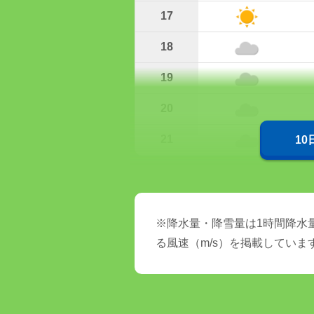
17
18
19
20
21
1
※降水量・降雪量は1時間降水量
る風速（m/s）を掲載していま