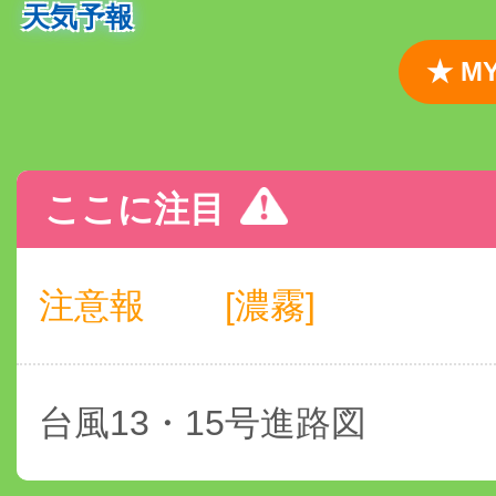
天気予報
★ 
ここに注目
注意報
[濃霧]
台風13・15号進路図