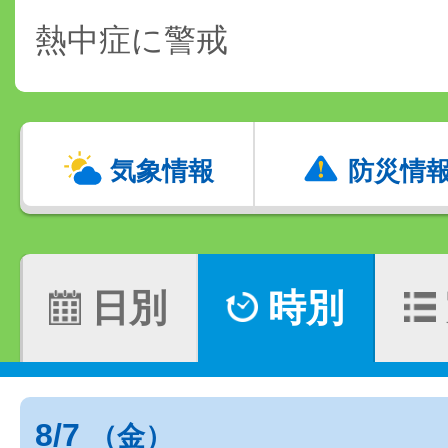
熱中症に警戒
気象情報
防災情
日別
時別
8/7
（金）