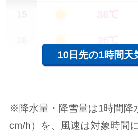
36℃
15
36℃
16
10日先の1時間天
※降水量・降雪量は1時間降水
cm/h）を、風速は対象時間