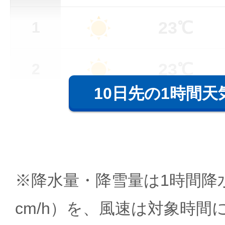
23℃
1
23℃
2
10日先の1時間天
※降水量・降雪量は1時間降水
cm/h）を、風速は対象時間