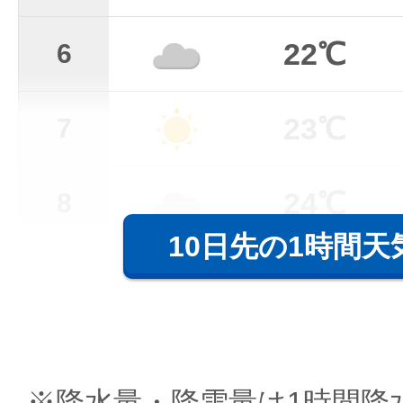
22℃
6
23℃
7
24℃
8
10日先の1時間天
※降水量・降雪量は1時間降水