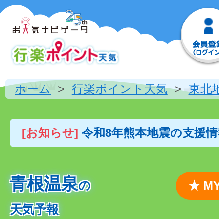
ホーム
行楽ポイント天気
東北
[お知らせ]
令和8年熊本地震の支援
青根温泉
の
★ 
天気予報