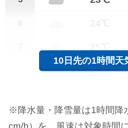
24℃
6
25℃
7
10日先の1時間天
※降水量・降雪量は1時間降水
cm/h）を、風速は対象時間