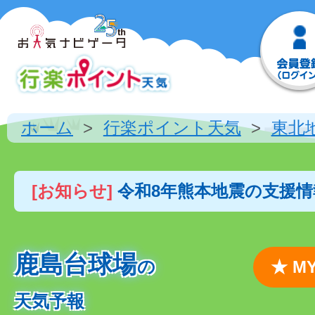
ホーム
行楽ポイント天気
東北
[お知らせ]
令和8年熊本地震の支援
鹿島台球場
の
★ 
天気予報