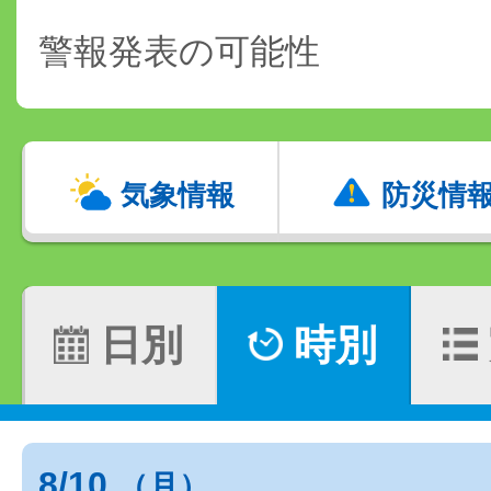
警報発表の可能性
気象情報
防災情
日別
時別
8/10
（月）