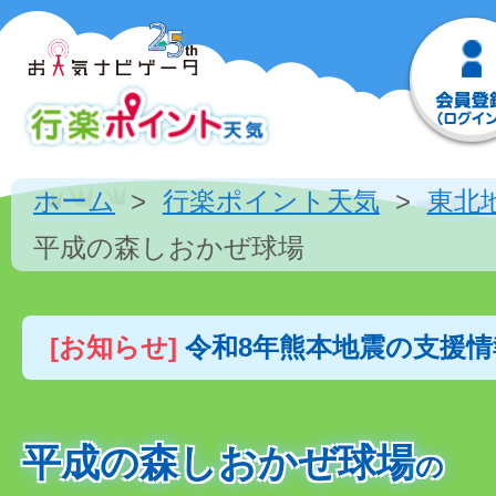
ホーム
行楽ポイント天気
東北
平成の森しおかぜ球場
[お知らせ]
令和8年熊本地震の支援
平成の森しおかぜ球場
の