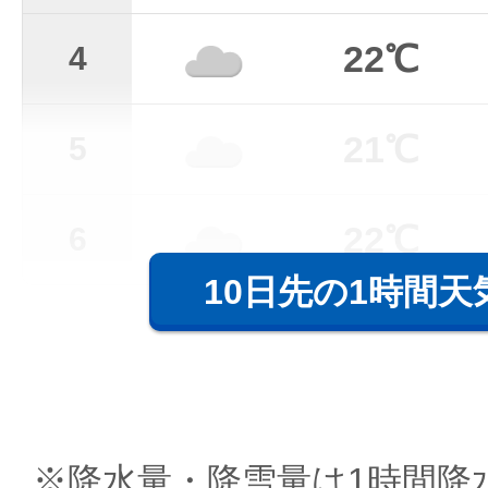
22℃
4
21℃
5
22℃
6
10日先の1時間天
※降水量・降雪量は1時間降水