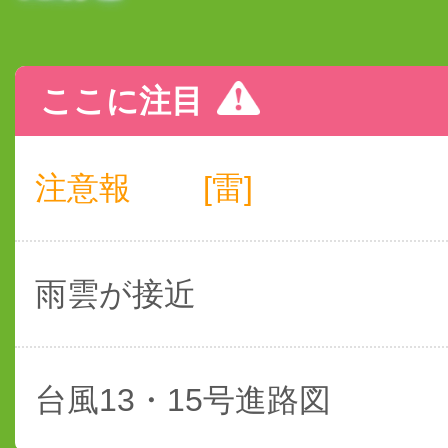
ここに注目
注意報
[雷]
雨雲が接近
台風13・15号進路図