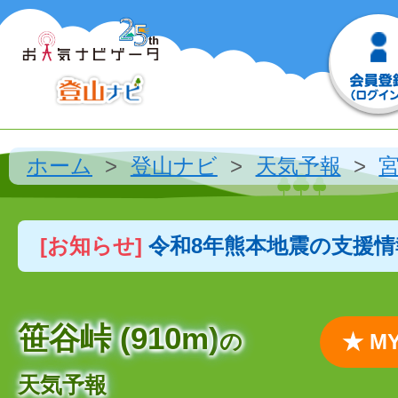
ホーム
登山ナビ
天気予報
[お知らせ]
令和8年熊本地震の支援
笹谷峠 (910m)
の
★ 
天気予報