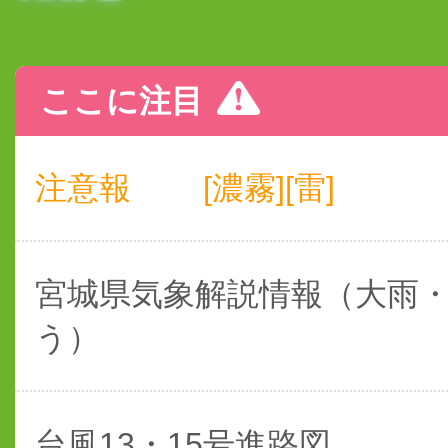
ここに注目
注意報
[濃霧][雷]
宮城県気象解説情報（大雨
う）
台風13・15号進路図