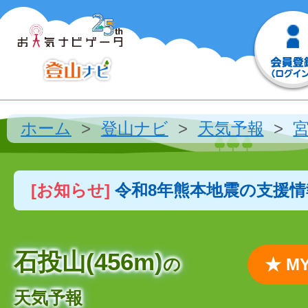
ホーム
登山ナビ
天気予報
[お知らせ]
令和8年熊本地震の支援
石投山(456m)
の
★ 
天気予報