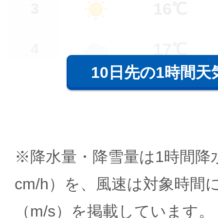
16℃
3
17℃
4
10日先の1時間天
※降水量・降雪量は1時間降水
cm/h）を、風速は対象時間
（m/s）を掲載しています。