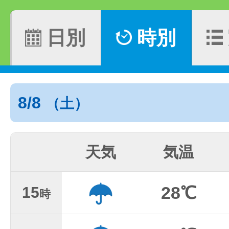
日別
時別
8/8
（土）
天気
気温
28℃
15
時