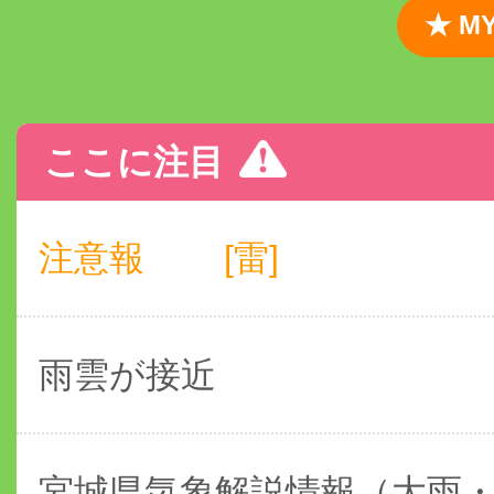
★ 
ここに注目
注意報
[雷]
雨雲が接近
宮城県気象解説情報（大雨