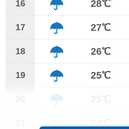
28℃
16
27℃
17
26℃
18
25℃
19
25℃
20
24℃
21