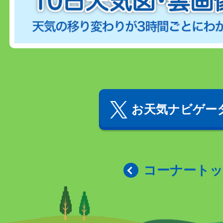
お天気ナビゲータ
コーナート