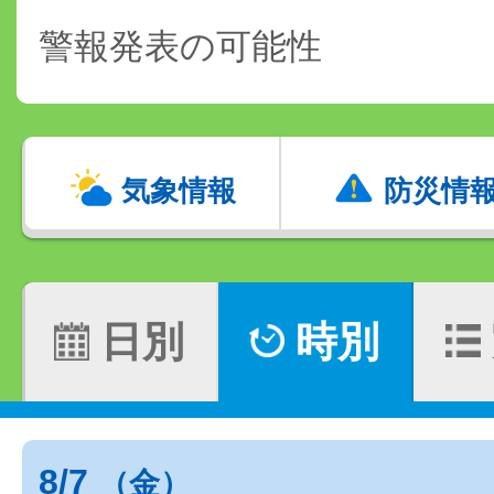
警報発表の可能性
気象情報
防災情
日別
時別
8/7
（金）