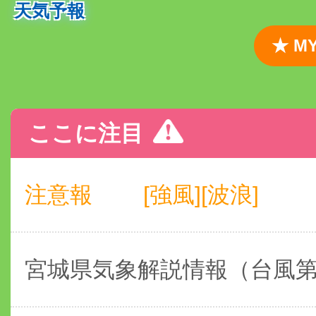
天気予報
★ 
ここに注目
注意報
[強風][波浪]
宮城県気象解説情報（台風