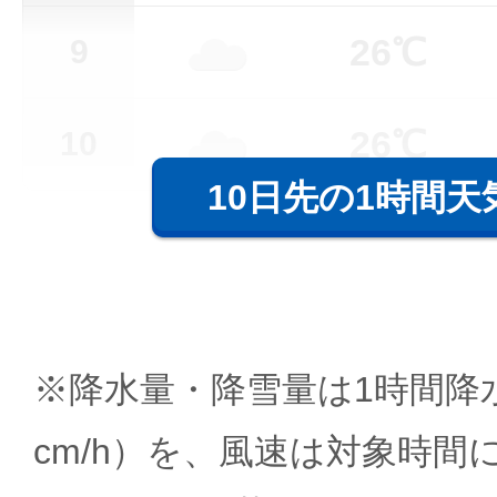
26℃
9
26℃
10
10日先の1時間天
※降水量・降雪量は1時間降水
cm/h）を、風速は対象時間