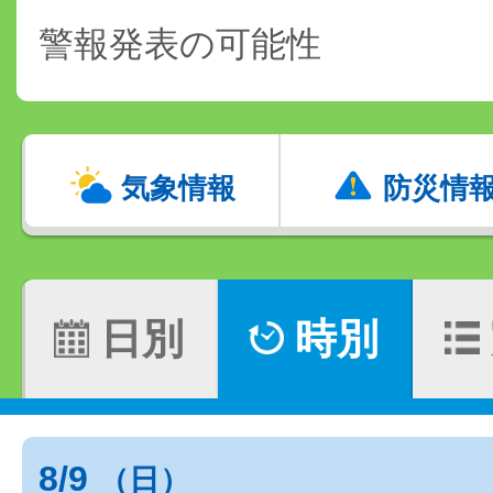
警報発表の可能性
気象情報
防災情
日別
時別
8/9
（日）