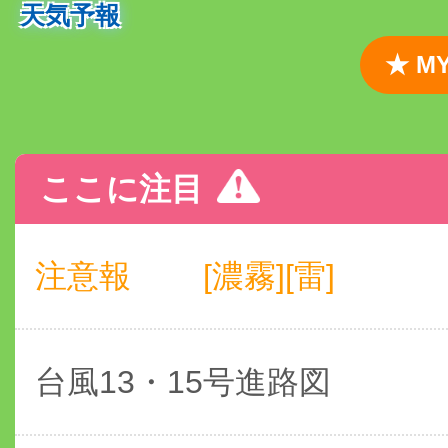
天気予報
★ 
ここに注目
注意報
[濃霧][雷]
台風13・15号進路図