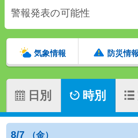
警報発表の可能性
気象情報
防災情
日別
時別
8/7
（金）