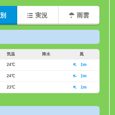
別
実況
雨雲
気温
降水
風
24℃
1m
24℃
1m
23℃
1m