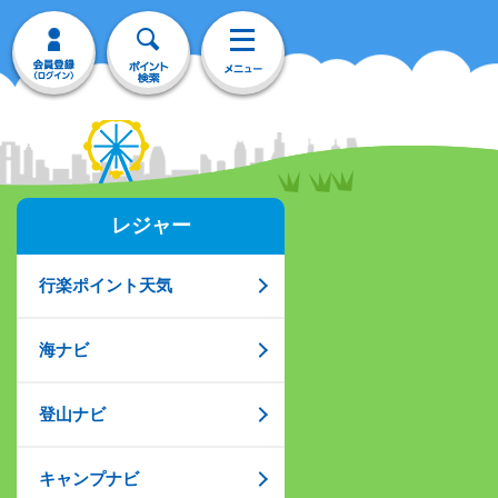
レジャー
行楽ポイント天気
海ナビ
登山ナビ
キャンプナビ