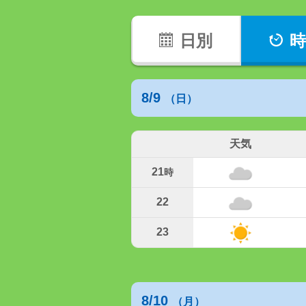
日別
時
8/9
（日）
天気
21
時
22
23
8/10
（月）