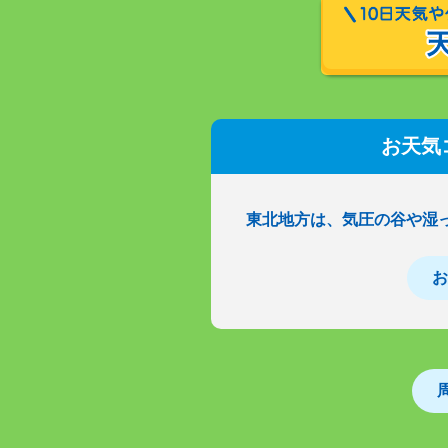
お天気
東北地方は、気圧の谷や湿
お