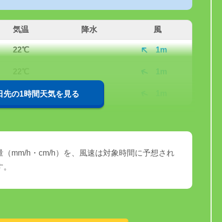
気温
降水
風
22℃
1m
22℃
1m
21℃
1m
0日先の1時間天気を見る
（mm/h・cm/h）を、風速は対象時間に予想され
す。