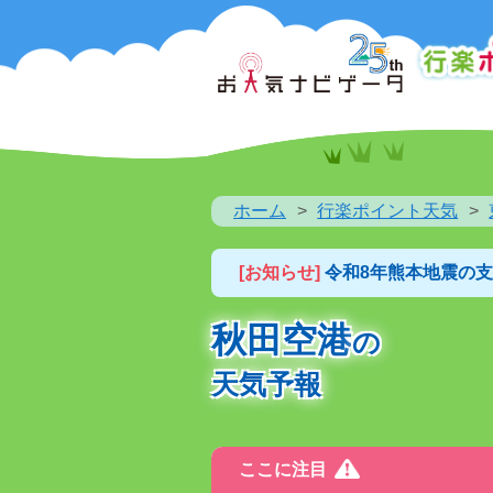
ホーム
行楽ポイント天気
[お知らせ]
令和8年熊本地震の
秋田空港
の
天気予報
ここに注目