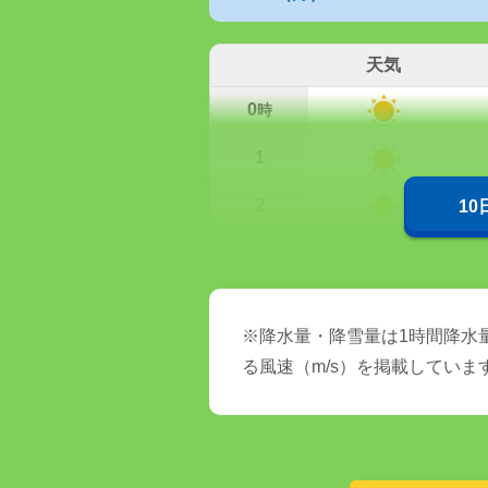
天気
0
時
1
2
1
※降水量・降雪量は1時間降水量
る風速（m/s）を掲載していま