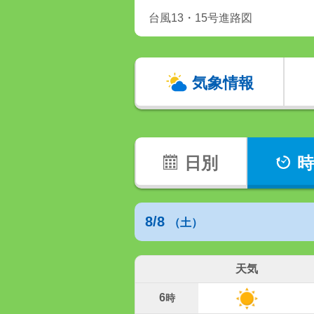
台風13・15号進路図
気象情報
日別
時
8/8
（土）
天気
6
時