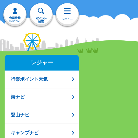
レジャー
行楽ポイント天気
海ナビ
登山ナビ
キャンプナビ