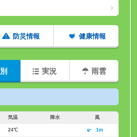
防災情報
健康情報
別
実況
雨雲
気温
降水
風
24℃
1m