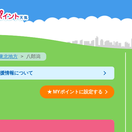
東北地方
八郎潟
支援情報について
★ MYポイントに設定する