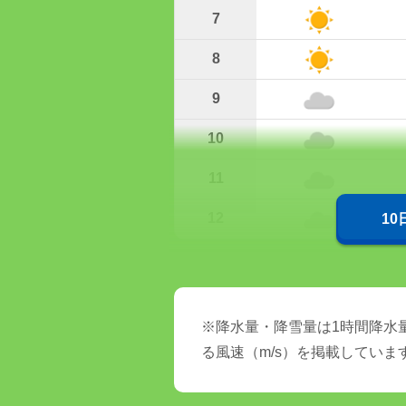
7
8
9
10
11
12
1
※降水量・降雪量は1時間降水量
る風速（m/s）を掲載していま