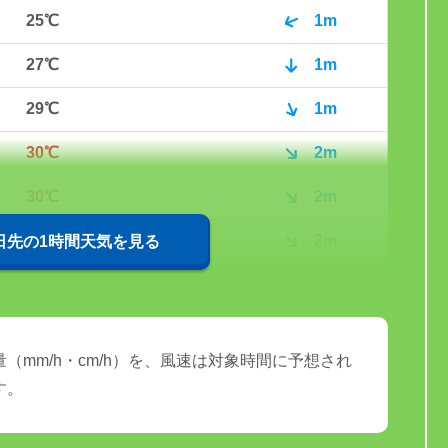
25℃
1m
27℃
1m
29℃
1m
30℃
2m
30℃
2m
31℃
2m
0日先の1時間天気を見る
（mm/h・cm/h）を、風速は対象時間に予想され
す。