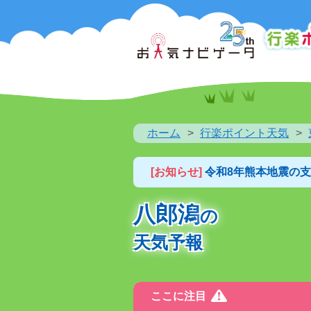
ホーム
行楽ポイント天気
[お知らせ]
令和8年熊本地震の
八郎潟
の
天気予報
ここに注目