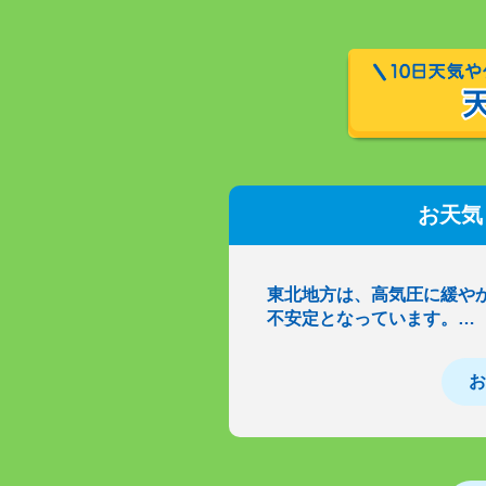
お天気
東北地方は、高気圧に緩や
不安定となっています。…
お