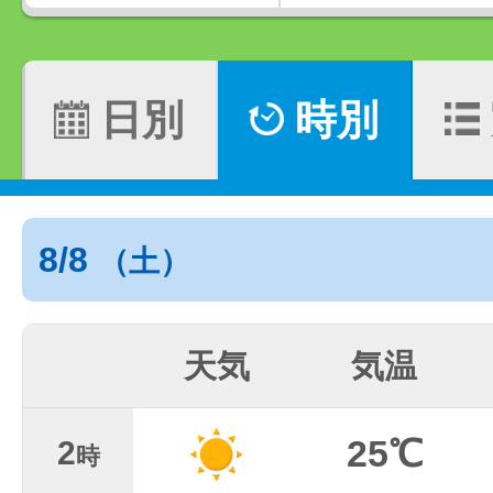
日別
時別
8/8
（土）
天気
気温
25℃
2
時