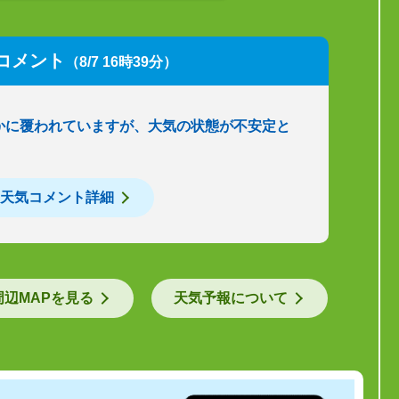
コメント
（8/7 16時39分）
かに覆われていますが、大気の状態が不安定と
天気コメント詳細
周辺MAPを見る
天気予報について