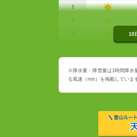
2
3
4
1
※降水量・降雪量は1時間降水量
る風速（m/s）を掲載していま