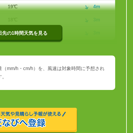
19℃
4m
18℃
3m
18℃
3m
0日先の1時間天気を見る
（mm/h・cm/h）を、風速は対象時間に予想され
す。