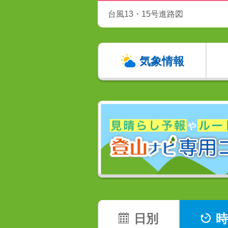
台風13・15号進路図
気象情報
日別
時