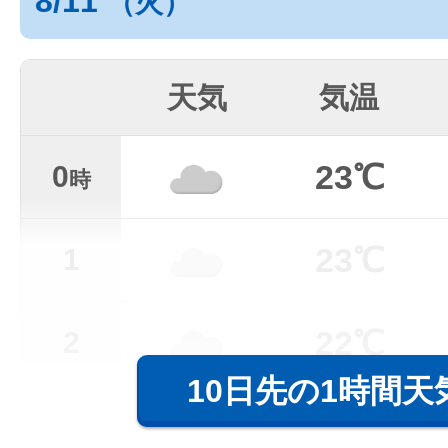
8/11
（火）
天気
気温
23℃
0
時
23℃
1
22℃
2
10日先の1時間天