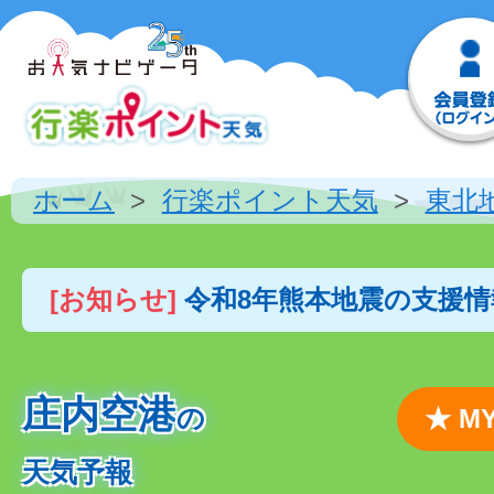
ホーム
行楽ポイント天気
東北
[お知らせ]
令和8年熊本地震の支援
庄内空港
の
★ 
天気予報