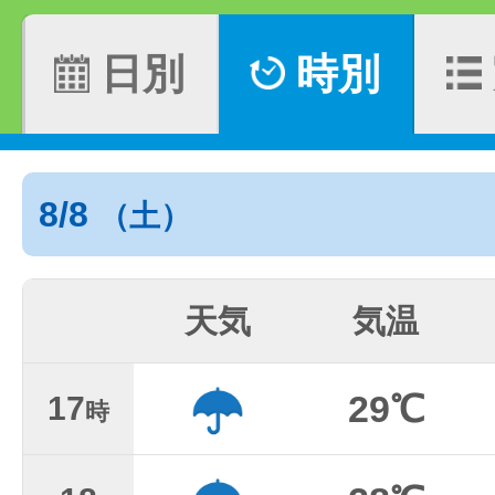
日別
時別
8/8
（土）
天気
気温
29℃
17
時