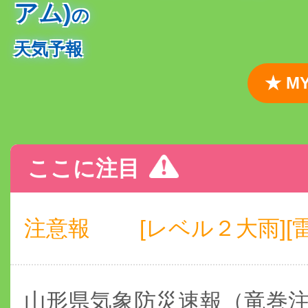
アム)
の
天気予報
★ 
ここに注目
注意報
[レベル２大雨][雷
山形県気象防災速報（竜巻