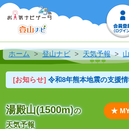
ホーム
登山ナビ
天気予報
[お知らせ]
令和8年熊本地震の支援
湯殿山(1500m)
の
★ 
天気予報