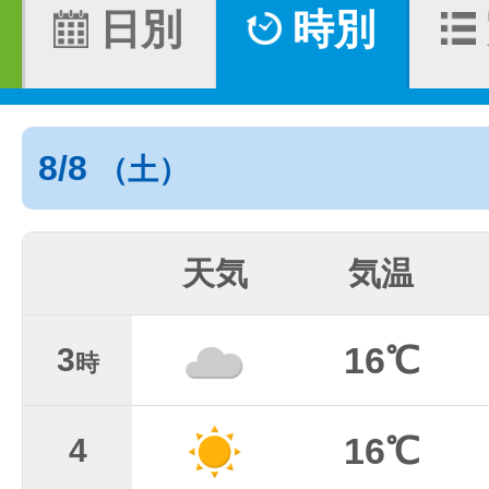
日別
時別
8/8
（土）
天気
気温
16℃
3
時
16℃
4