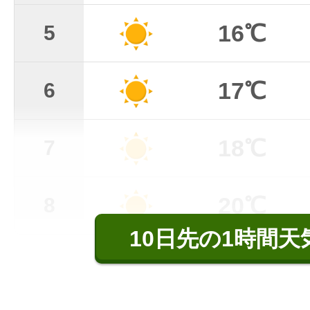
16℃
5
17℃
6
18℃
7
20℃
8
10日先の1時間天