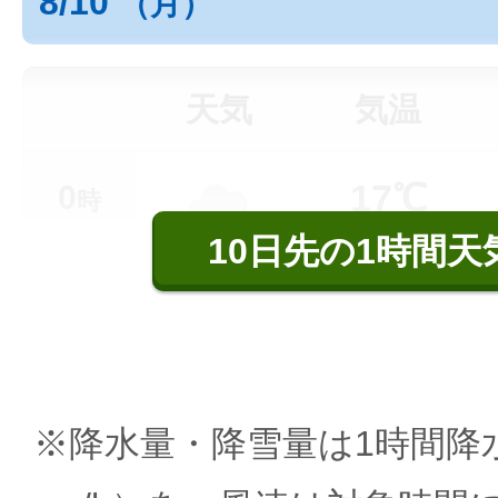
8/10
（月）
天気
気温
17℃
0
時
10日先の1時間天
※降水量・降雪量は1時間降水