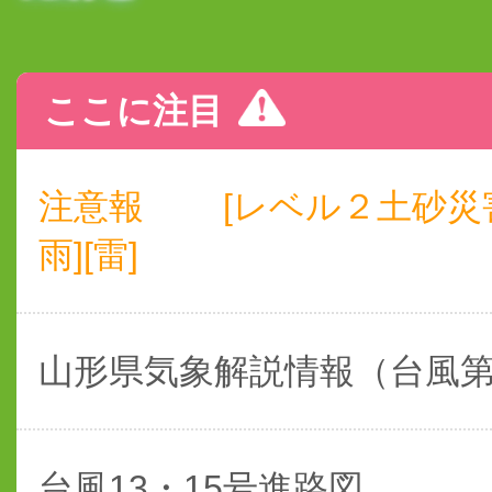
ここに注目
注意報
[レベル２土砂災
雨][雷]
山形県気象解説情報（台風
台風13・15号進路図