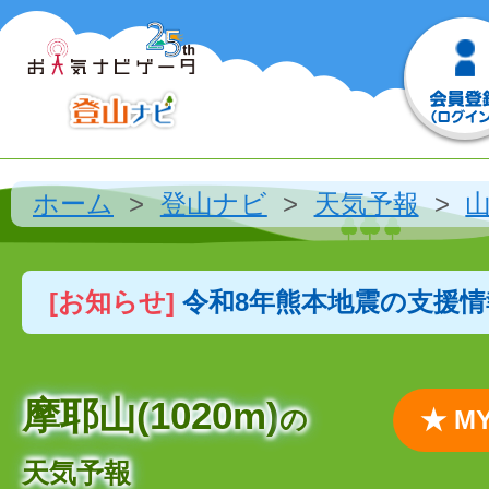
ホーム
登山ナビ
天気予報
[お知らせ]
令和8年熊本地震の支援
摩耶山(1020m)
の
★ 
天気予報