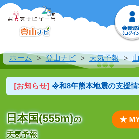
ホーム
登山ナビ
天気予報
[お知らせ]
令和8年熊本地震の支援
日本国(555m)
の
★ 
天気予報