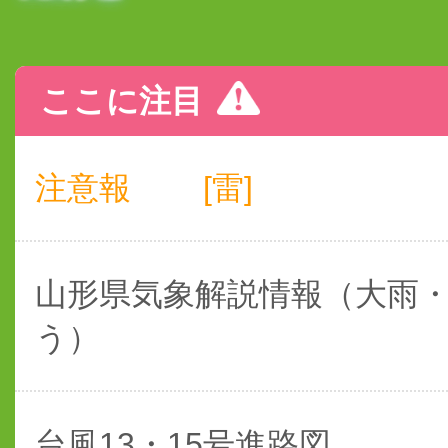
ここに注目
注意報
[雷]
山形県気象解説情報（大雨
う）
台風13・15号進路図