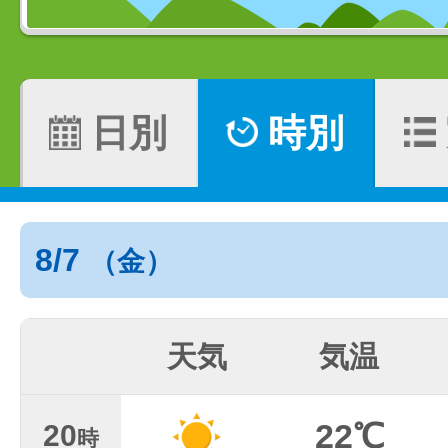
日別
時別
8/7
（金）
天気
気温
22℃
20
時