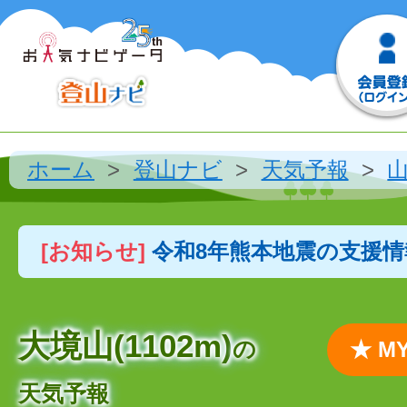
ホーム
登山ナビ
天気予報
[お知らせ]
令和8年熊本地震の支援
大境山(1102m)
の
★ 
天気予報