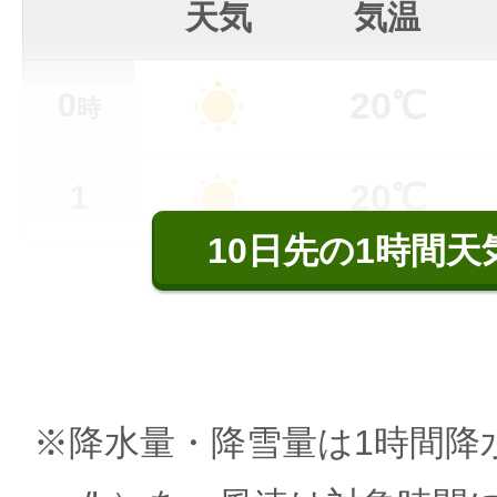
天気
気温
20℃
0
時
20℃
1
10日先の1時間天
※降水量・降雪量は1時間降水