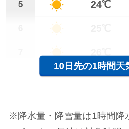
24℃
5
25℃
6
26℃
7
10日先の1時間天
※降水量・降雪量は1時間降水