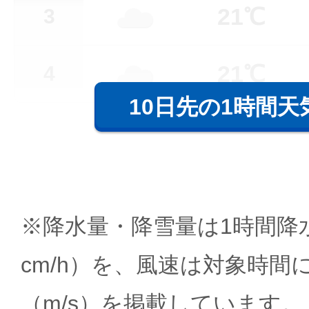
21℃
3
21℃
4
10日先の1時間天
※降水量・降雪量は1時間降水
cm/h）を、風速は対象時間
（m/s）を掲載しています。